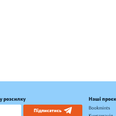
у розсилку
Наші проє
Bookmints
Підписатись
Книгоманія