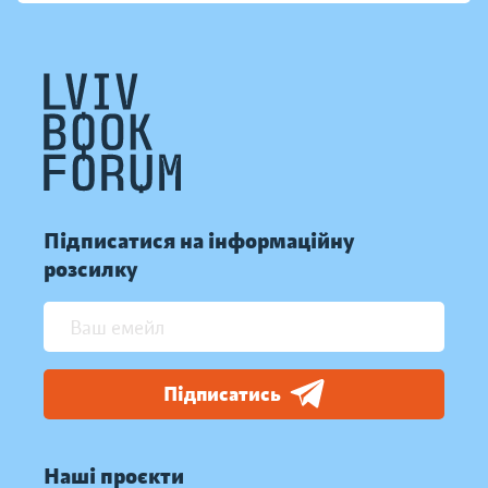
Підписатися на інформаційну
розсилку
Підписатись
Наші проєкти