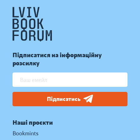
Підписатися на інформаційну
розсилку
Підписатись
Наші проєкти
Bookmints