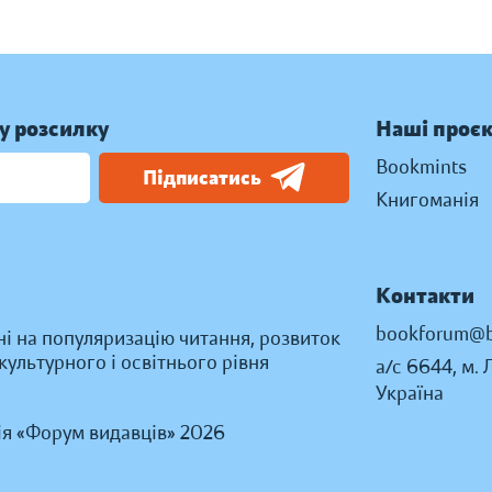
у розсилку
Наші проє
Bookmints
Підписатись
Книгоманія
Контакти
bookforum@b
ні на популяризацію читання, розвиток
ультурного і освітнього рівня
а/с 6644, м. 
Україна
ія «Форум видавців» 2026