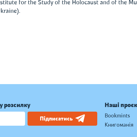
nstitute for the Study of the Holocaust and of the M
kraine).
у розсилку
Наші проє
Bookmints
Підписатись
Книгоманія