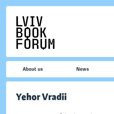
About us
News
Yehor Vradii