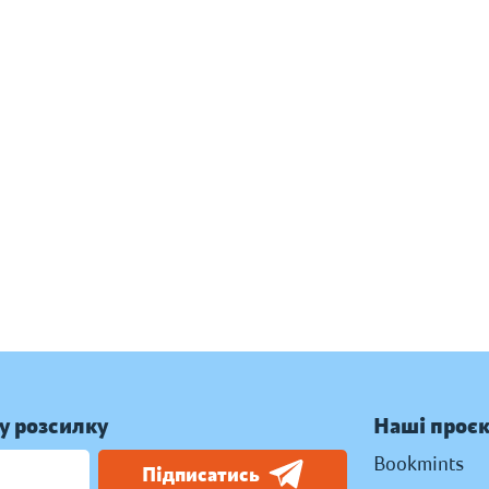
у розсилку
Наші проє
Bookmints
Підписатись