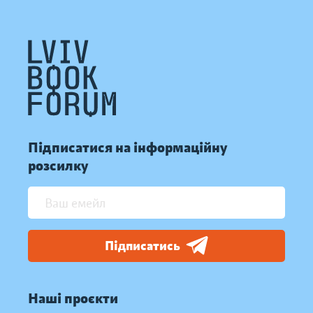
Підписатися на інформаційну
розсилку
Підписатись
Наші проєкти