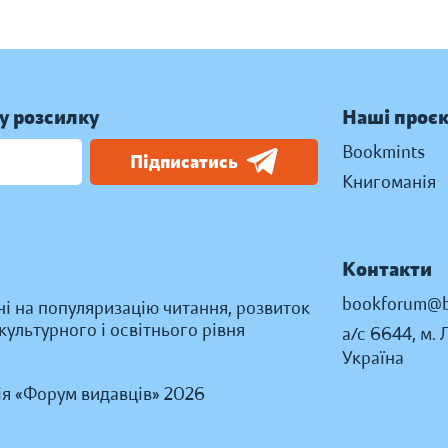
у розсилку
Наші проє
Bookmints
Підписатись
Книгоманія
Контакти
bookforum@b
ні на популяризацію читання, розвиток
ультурного і освітнього рівня
а/с 6644, м. 
Україна
ія «Форум видавців» 2026