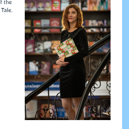
f the
Tale.