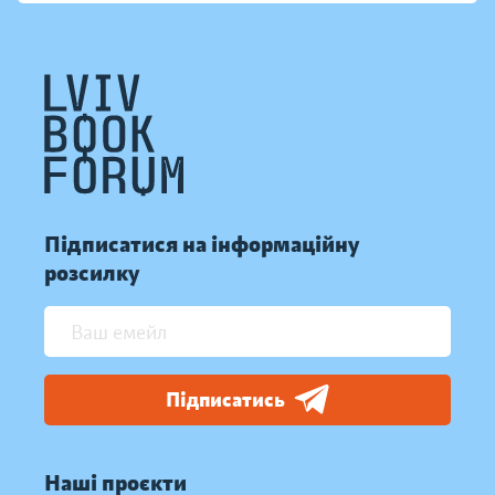
Підписатися на інформаційну
розсилку
Підписатись
Наші проєкти