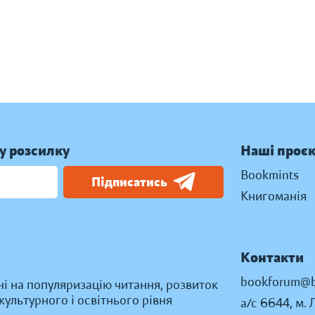
у розсилку
Наші проє
Bookmints
Підписатись
Книгоманія
Контакти
bookforum@b
ні на популяризацію читання, розвиток
ультурного і освітнього рівня
а/с 6644, м. 