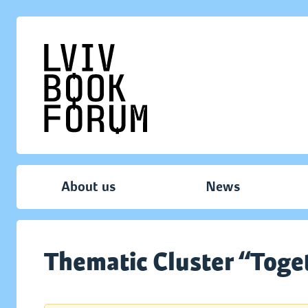
About us
News
Thematic Cluster “Toge