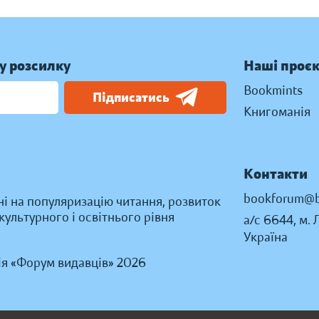
у розсилку
Наші проє
Bookmints
Підписатись
Книгоманія
Контакти
bookforum@b
ні на популяризацію читання, розвиток
ультурного і освітнього рівня
а/с 6644, м. 
Україна
ія «Форум видавців» 2026