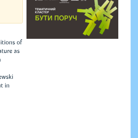
itions of
ature as
a
ewski
t in