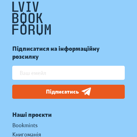
Підписатися на інформаційну
розсилку
Підписатись
Наші проєкти
Bookmints
Книгоманія