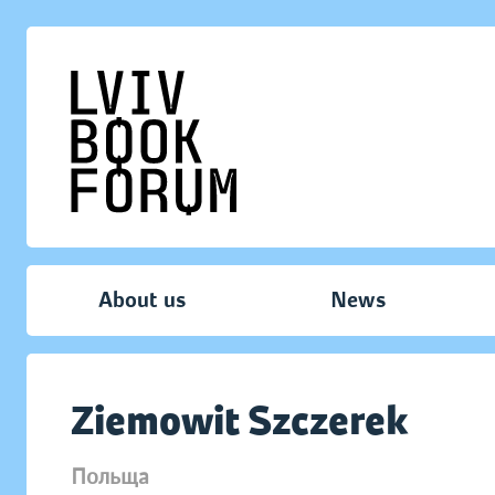
About us
News
Ziemowit Szczerek
Польща