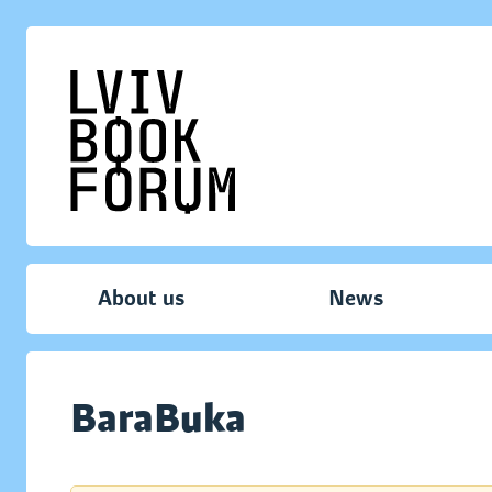
About us
News
BaraBuka