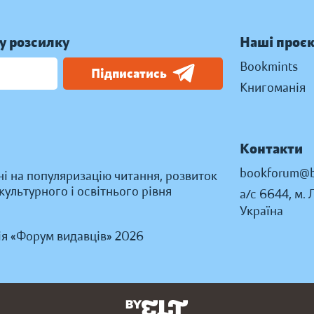
у розсилку
Наші проє
Bookmints
Підписатись
Книгоманія
Контакти
bookforum@b
ні на популяризацію читання, розвиток
ультурного і освітнього рівня
а/с 6644, м. 
Україна
ія «Форум видавців» 2026