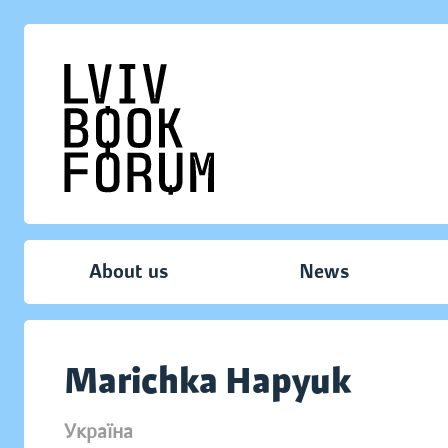
About us
News
Marichka Hapyuk
Україна