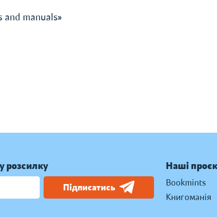
s and manuals»
у розсилку
Наші проє
Bookmints
Підписатись
Книгоманія