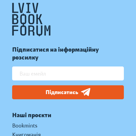
Підписатися на інформаційну
розсилку
Підписатись
Наші проєкти
Bookmints
Книгоманія