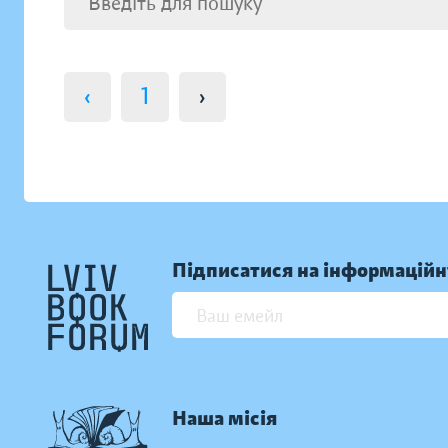
‹
1
›
Підписатися на інформаційн
Наша місія