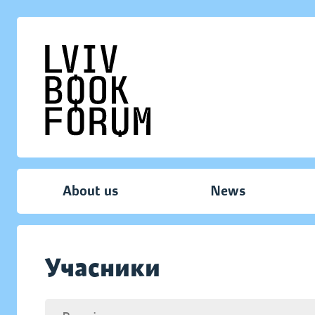
About us
News
Учасники