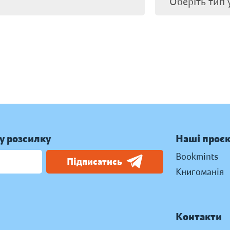
у розсилку
Наші проє
Bookmints
Підписатись
Книгоманія
Контакти