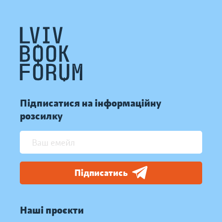
Підписатися на інформаційну
розсилку
Підписатись
Наші проєкти