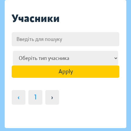
Учасники
Apply
‹
1
›