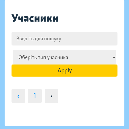
Учасники
Apply
‹
1
›