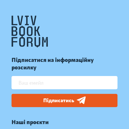
Підписатися на інформаційну
розсилку
Підписатись
Наші проєкти