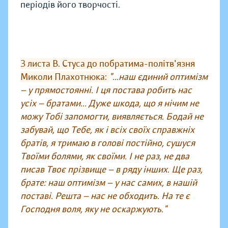
періодів його творчості.
З листа В. Стуса до побратима-політв'язня
Миколи Плахотнюка:
"...наш єдиний оптимізм
— у прямостоянні. І ця постава робить нас
усіх — братами... Дуже шкода, що я нічим не
можу Тобі запомогти, виявляється. Бодай не
забувай, що Тебе, як і всіх своїх справжніх
братів, я тримаю в голові постійно, сушуся
Твоїми болями, як своїми. І не раз, не два
писав Твоє прізвище — в ряду інших. Ще раз,
брате: наш оптимізм — у нас самих, в нашій
поставі. Решта — нас не обходить. На те є
Господня воля, яку не оскаржують."