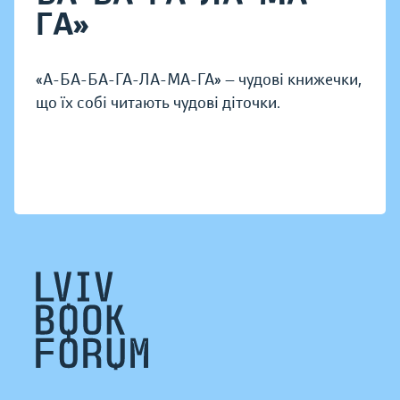
ГА»
«А-БА-БА-ГА-ЛА-МА-ГА» — чудові книжечки,
що їх собі читають чудові діточки.