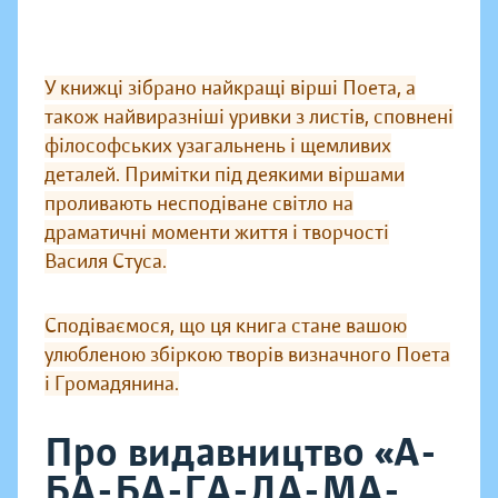
У книжці зібрано найкращі вірші Поета, а
також найвиразніші уривки з листів, сповнені
філософських узагальнень і щемливих
деталей. Примітки під деякими віршами
проливають несподіване світло на
драматичні моменти життя і творчості
Василя Стуса.
Сподіваємося, що ця книга стане вашою
улюбленою збіркою творів визначного Поета
і Громадянина.
Про видавництво «А-
БА-БА-ГА-ЛА-МА-