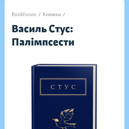
Bookforum
/
Книжки
/
Василь Стус:
Палімпсести