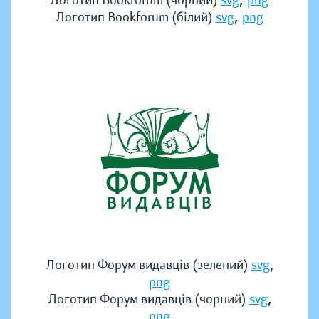
Логотип Bookforum (чорний)
svg
png
,
Логотип Bookforum (білий)
svg
png
,
Логотип Форум видавців (зелений)
svg
png
,
Логотип Форум видавців (чорний)
svg
png