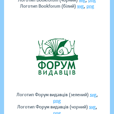
Логотип Bookforum (чорний)
svg
png
,
Логотип Bookforum (білий)
svg
png
,
Логотип Форум видавців (зелений)
svg
png
,
Логотип Форум видавців (чорний)
svg
png