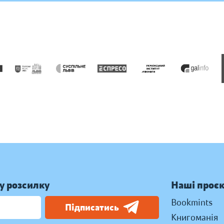
у розсилку
Наші проє
Bookmints
Підписатись
Книгоманія