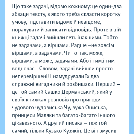
Що таке задачі, відомо кожному: це один-два
абзаци тексту, з якого треба скласти коротку
умову, підставити відоме й невідоме,
порахувати й записати відповідь. Проте в цій
книжці задачі вийшли геть інакшими. Тобто
не задачами, а віршами. Радше —не зовсім
віршами, а задачами. Чи то пак, може,
віршами, а може, задачами. Або і тим,і тим
водночас… Словом, задачі вийшли просто
неперевіршені! І намудрували їх два
справжні вигадники й розбишаки. Перший —
це той самий Сашко Дерманський, який у
своїх книжках розповів про пригоди
чудового чудовиська Чу, вужа Ониська,
принцеси Маляки та багато-багато іншого
цікавезного. А другий писака — теж той
самий, тільки Кузько Кузякін. Це він змусив