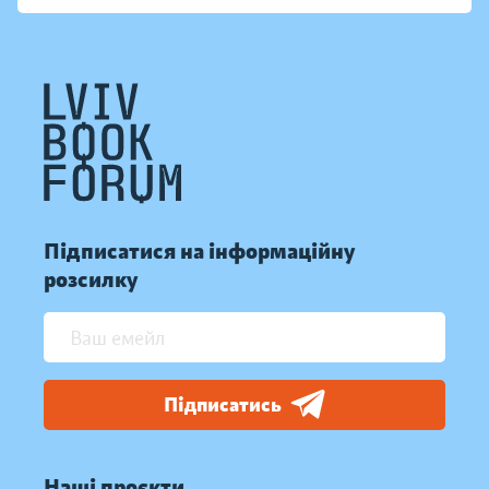
Підписатися на інформаційну
розсилку
Підписатись
Наші проєкти