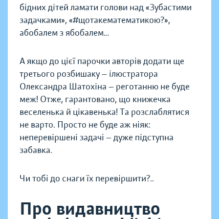
бідних дітей ламати голови над «Зубастими
задачками», «#щотакематематикою?»,
абобалем з ябобалем…
А якщо до цієї парочки авторів додати ще
третього розбишаку — ілюстратора
Олександра Шатохіна — реготанню не буде
меж! Отже, гарантовано, що книжечка
веселенька й цікавенька! Та розслаблятися
не варто. Просто не буде аж ніяк:
неперевіршені задачі — дуже підступна
забавка.
Чи тобі до снаги їх перевіршити?..
Про видавництво