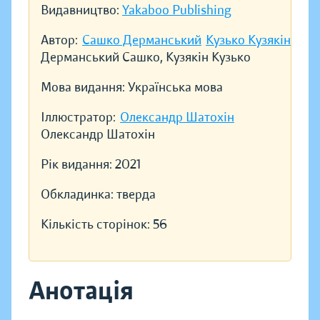
Видавництво:
Yakaboo Publishing
Автор:
Сашко Дерманський
Кузько Кузякін
Дерманський Сашко, Кузякін Кузько
Мова видання:
Українська мова
Іллюстратор:
Олександр Шатохін
Олександр Шатохін
Рік видання:
2021
Обкладинка:
тверда
Кількість сторінок:
56
Анотація