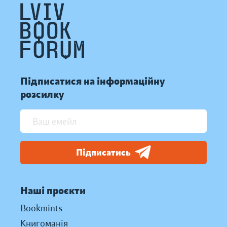
Підписатися на інформаційну
розсилку
Підписатись
Наші проєкти
Bookmints
Книгоманія