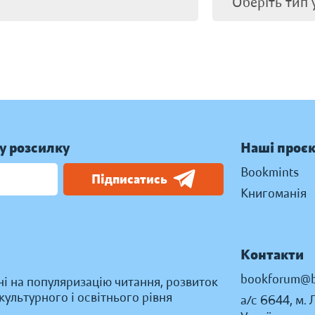
у розсилку
Наші проє
Bookmints
Підписатись
Книгоманія
Контакти
bookforum@b
ні на популяризацію читання, розвиток
ультурного і освітнього рівня
а/с 6644, м. 