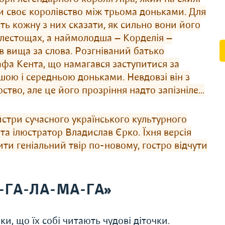
ти своє королівство між трьома доньками. Для
сить кожну з них сказати, як сильно вони його
у лес­то­щах, а наймолодша — Корделія —
в вища за слова. Розгніваний батько
афа Кента, що намагався заступитися за
шою і середньою донька­ми. Невдовзі він з
тво, але це його прозріння надто запізніле...
стри сучасного українського культурного
та ілюст­ра­тор Владислав Єрко. Їхня версія
ти геніальний твір по-новому, гостро відчути
А-ГА-ЛА-МА-ГА»
, що їх собі читають чудові діточки.