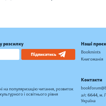
у розсилку
Наші проє
Bookmints
Підписатись
Книгоманія
Контакти
bookforum@b
ні на популяризацію читання, розвиток
ультурного і освітнього рівня
а/с 6644, м. 
Україна