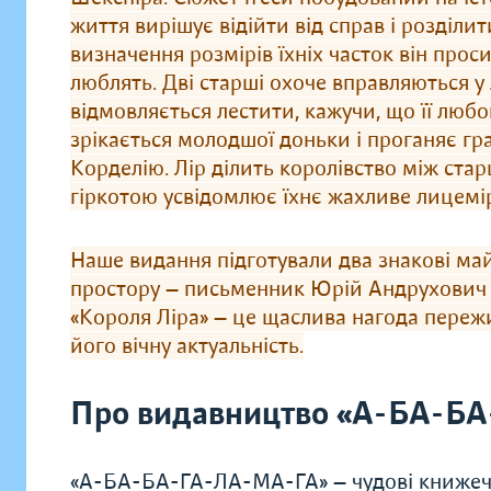
життя вирішує відійти від справ і розділи
визначення роз­мі­рів їхніх часток він про
люблять. Дві старші охоче вправ­ля­ють­ся 
відмовляється лестити, кажучи, що її любо
зрікається молодшої доньки і проганяє гр
Корделію. Лір ділить королівство між стар
гіркотою усвідомлює їхнє жахливе лицемірс
Наше видання підготували два знакові май
прос­то­­ру — письмен­ник Юрій Андрухович 
«Короля Ліра» — це щаслива нагода пережи
його вічну актуальність.
Про видавництво «А-БА-Б
«А-БА-БА-ГА-ЛА-МА-ГА» — чудові книжечки