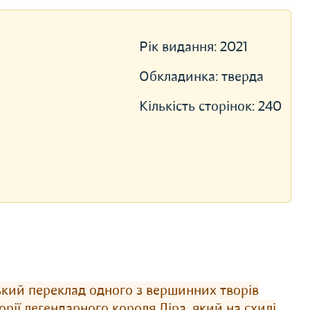
Рік видання:
2021
Обкладинка:
тверда
Кількість сторінок:
240
ький переклад одного з вершинних творів
рії легендарного короля Ліра, який на схилі