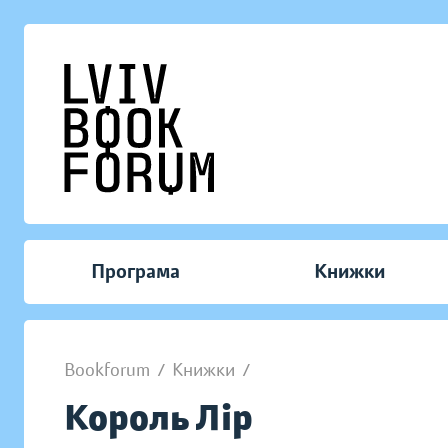
Програма
Книжки
Bookforum
/
Книжки
/
Король Лір