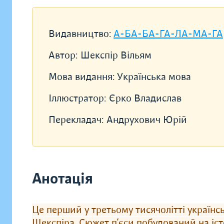
Видавництво:
А-БА-БА-ГА-ЛА-МА-ГА
Автор:
Шекспір Вільям
Мова видання:
Українська мова
Іллюстратор:
Єрко Владислав
Перекладач:
Андрухович Юрій
Анотація
Це перший у третьому тисячолітті українс
Шекспіра. Сюжет п’єси побудований на істо