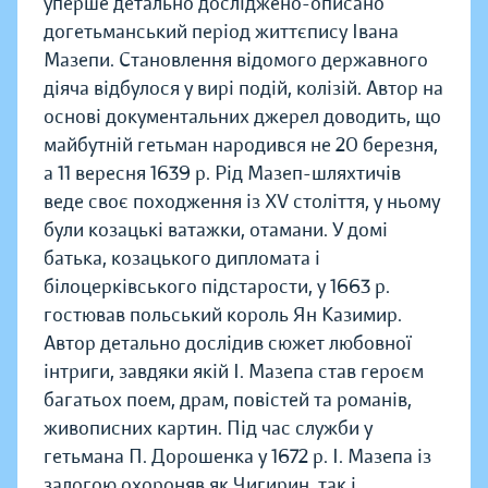
уперше детально досліджено-описано
догетьманський період життєпису Івана
Мазепи. Становлення відомого державного
діяча відбулося у вирі подій, колізій. Автор на
основі документальних джерел доводить, що
майбутній гетьман народився не 20 березня,
а 11 вересня 1639 р. Рід Мазеп-шляхтичів
веде своє походження із ХV століття, у ньому
були козацькі ватажки, отамани. У домі
батька, козацького дипломата і
білоцерківського підстарости, у 1663 р.
гостював польський король Ян Казимир.
Автор детально дослідив сюжет любовної
інтриги, завдяки якій І. Мазепа став героєм
багатьох поем, драм, повістей та романів,
живописних картин. Під час служби у
гетьмана П. Дорошенка у 1672 р. І. Мазепа із
залогою охороняв як Чигирин, так і