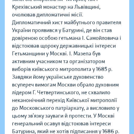
Крехівський монастир на Львівщині,
очолював дипломатичні місії.
Дипломатичний хист майбутнього правителя
України проявився у Батурині, де він став
довіреною особою гетьмана І. Самойловича і
відстоював щороку державницькі інтереси
Гетьманщини у Москві. І. Мазепа був
активним учасником та організатором
виборів київського митрополита у 1685 р.
Завдяки йому українське духовенство
всупереч вимогам Москви обрало духовним
лідером Г. Четвертинського, не схвалило
неканонічний перехід Київської митрополії
до Московського патріархату, а висловило у
цьому зв’язку зауваги й протести. У Москві
генеральний осавул відстоював інтереси
Батурина, який не хотів підписання у 1686 р.