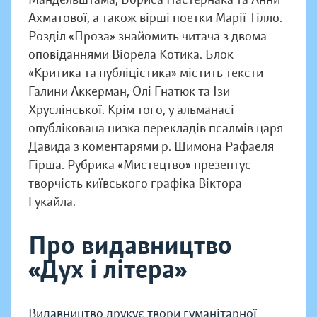
Ахматової, а також вірші поетки Марії Тілло.
Розділ «Проза» знайомить читача з двома
оповіданнями Віорела Котика. Блок
«Критика та публіцістика» містить тексти
Галини Аккерман, Олі Гнатюк та Ізи
Хруслінської. Крім того, у альманасі
опублікована низка перекладів псалмів царя
Давида з коментарями р. Шимона Рафаеля
Гірша. Рубрика «Мистецтво» презентує
творчість київського графіка Віктора
Гукайла.
Про видавництво
«Дух і літера»
Видавництво друкує твори гуманітарної