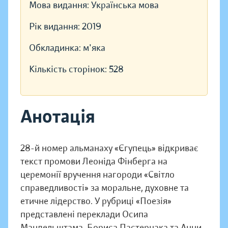
Мова видання:
Українська мова
Рік видання:
2019
Обкладинка:
м'яка
Кількість сторінок:
528
Анотація
28-й номер альманаху «Єгупець» відкриває
текст промови Леоніда Фінберга на
церемонії вручення нагороди «Світло
справедливості» за моральне, духовне та
етичне лідерство. У рубриці «Поезія»
представлені переклади Осипа
Мандельштама, Бориса Пастернака та Анни