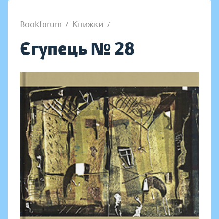
Bookforum
/
Книжки
/
Єгупець № 28