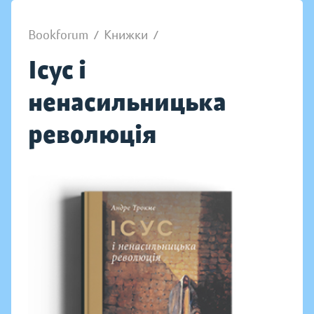
Bookforum
/
Книжки
/
Ісус і
ненасильницька
революція