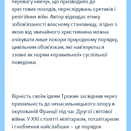
перевагу «мечу», що призводило до
хрестових походів, переслідувань єретиків і
релігійних війн. Автор відкидає етику
зобов’язаності власному становищу, згідно з
якою від звичайного християнина можна
очікувати лише покори природному порядку,
цивільним обов’язкам, які нав’язуються
ззовні як норми «правильної» суспільної
поведінки.
Вірність своїм ідеям Трокме засвідчив через
прихильність до ненасильницького опору в
окупованій Франції під час Другої світової
війни. У XXI столітті мілітаризм, тоталітаризм
і гноблення найслабших — це порядок