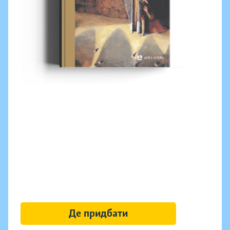
Де придбати