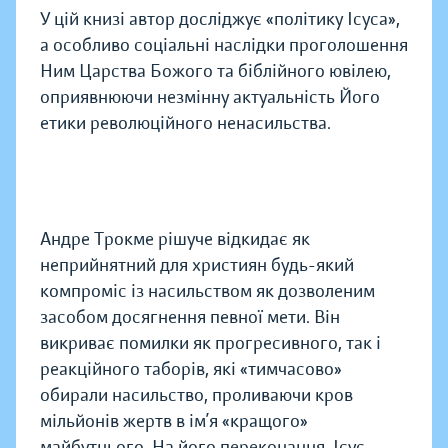
У цій книзі автор досліджує «політику Ісуса»,
а особливо соціальні наслідки проголошення
Ним Царства Божого та біблійного ювілею,
оприявнюючи незмінну актуальність Його
етики революційного ненасильства.
Андре Трокме рішуче відкидає як
неприйнятний для християн будь-який
компроміс із насильством як дозволеним
засобом досягнення певної мети. Він
викриває помилки як прогресивного, так і
реакційного таборів, які «тимчасово»
обирали насильство, проливаючи кров
мільйонів жертв в ім’я «кращого»
майбутнього. На його переконання, Ісус