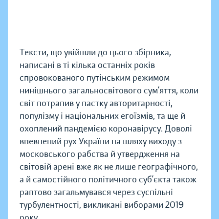
Тексти, що увійшли до цього збірника,
написані в ті кілька останніх років
спровокованого путінським режимом
нинішнього загальносвітового сум’яття, коли
світ потрапив у пастку авторитарності,
популізму і національних егоїзмів, та ще й
охоплений пандемією коронавірусу. Доволі
впевнений рух України на шляху виходу з
московського рабства й утвердження на
світовій арені вже як не лише географічного,
а й самостійного політичного суб’єкта також
раптово загальмувався через суспільні
турбулентності, викликані виборами 2019
року.