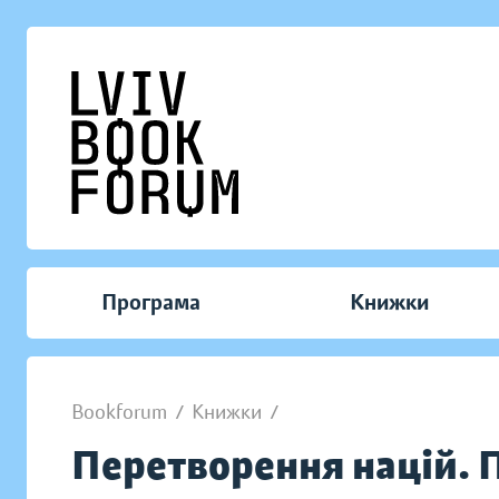
Програма
Книжки
Bookforum
/
Книжки
/
Перетворення націй. П