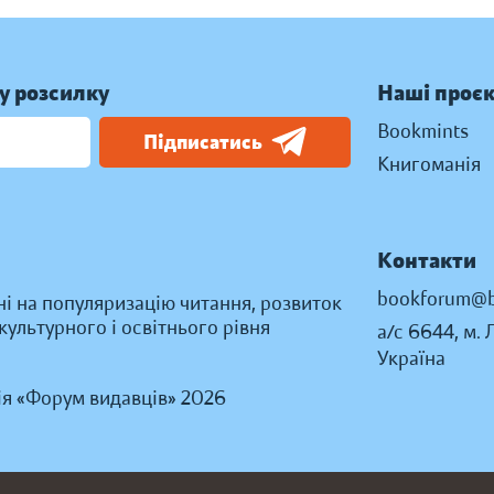
у розсилку
Наші проє
Bookmints
Підписатись
Книгоманія
Контакти
bookforum@b
ні на популяризацію читання, розвиток
ультурного і освітнього рівня
а/с 6644, м. 
Україна
ія «Форум видавців» 2026