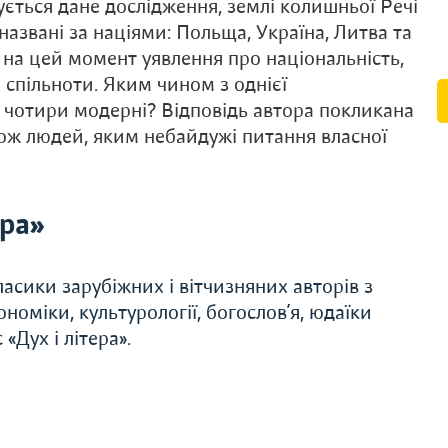
чується дане дослідження, землі колишньої Речі
азвані за націями: Польща, Україна, Литва та
 на цей момент уявлення про національність,
спільноти. Яким чином з однієї
и чотири модерні? Відповідь автора покликана
кож людей, яким небайдужі питання власної
ера»
асики зарубіжних і вітчизняних авторів з
економіки, культурології, богослов’я, юдаїки
«Дух і літера».