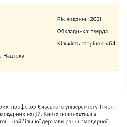
Рік видання:
2021
Обкладинка:
тверда
Кількість сторінок:
464
р Надтока
рик, професор Єльського університету Тімоті
модерних націй. Книга починається з
итої – найбільшої держави ранньомодерної