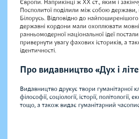
Європи. Наприкінці ж ХХ ст., яким і закін
Посполитої поділили між собою держави, н
Білорусь. Відповідно до найпоширенішого
державні кордони мали охоплювати мовні 
ранньомодерної національної ідеї постал
привернути увагу фахових істориків, а та
ідентичності.
Про видавництво «Дух і літ
Видавництво друкує твори гуманітарної кл
філософії, соціології, історії, політології, 
тощо, а також видає гуманітарний часопис 