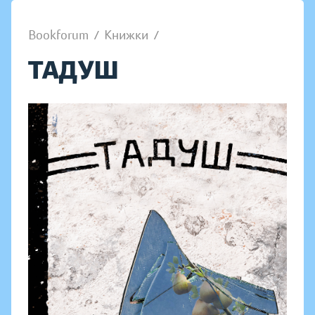
Bookforum
/
Книжки
/
ТАДУШ