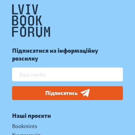
Підписатися на інформаційну
розсилку
Підписатись
Наші проєкти
Bookmints