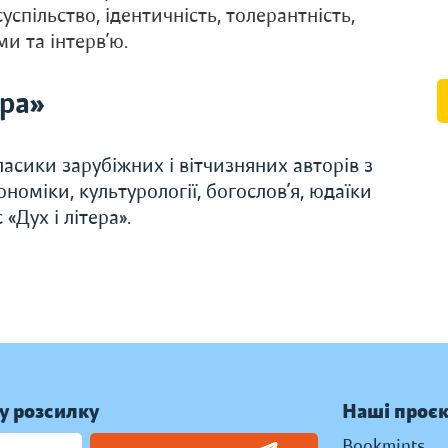
спільство, ідентичність, толерантність,
и та інтерв’ю.
ера»
асики зарубіжних і вітчизняних авторів з
економіки, культурології, богослов’я, юдаїки
«Дух і літера».
у розсилку
Наші проє
Bookmints