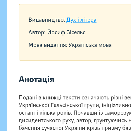
Видавництво:
Дух і літера
Автор:
Йосиф Зісельс
Мова видання:
Українська мова
Анотація
Подані в книжці тексти означають різні ве
Української Гельсінської групи, ініціатив
останні кілька років. Почавши із самороз
дисидентського руху, автор, ґрунтуючись 
бачення сучасної України крізь призму ба