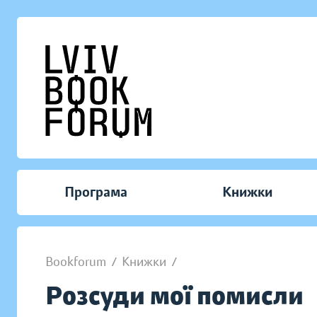
Програма
Книжки
Bookforum
/
Книжки
/
Розсуди мої помисли