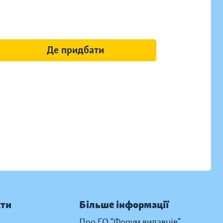
Де придбати
кти
Більше інформації
Про ГО “Форум видавців”