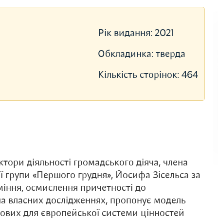
Рік видання:
2021
Обкладинка:
тверда
Кількість сторінок:
464
ктори діяльності громадського діяча, члена
ної групи «Першого грудня», Йосифа Зісельса за
уміння, осмислення причетності до
на власних дослідженнях, пропонує модель
зових для європейської системи цінностей