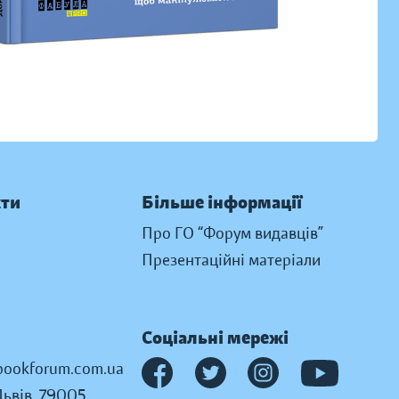
кти
Більше інформації
Про ГО “Форум видавців”
Презентаційні матеріали
Соціальні мережі
ookforum.com.ua
Львів, 79005,