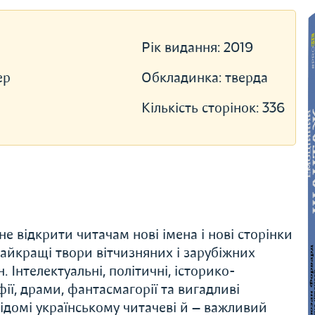
Рік видання:
2019
ер
Обкладинка:
тверда
Кількість сторінок:
336
е відкрити читачам нові імена і нові сторінки
 найкращі твори вітчизняних і зарубіжних
 Інтелектуальні, політичні, історико-
ії, драми, фантасмагорії та вигадливі
 відомі українському читачеві й — важливий