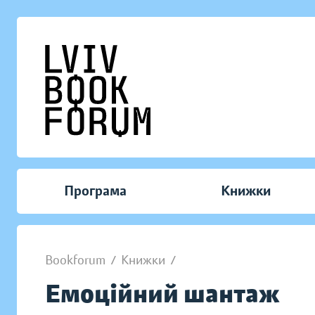
Програма
Книжки
Bookforum
/
Книжки
/
Емоційний шантаж