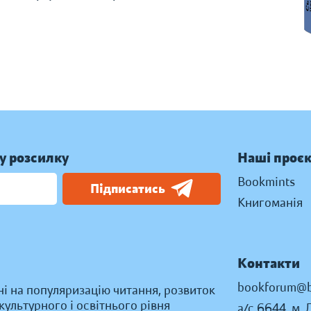
у розсилку
Наші проє
Bookmints
Підписатись
Книгоманія
Контакти
bookforum@b
ні на популяризацію читання, розвиток
ультурного і освітнього рівня
а/с 6644, м. 