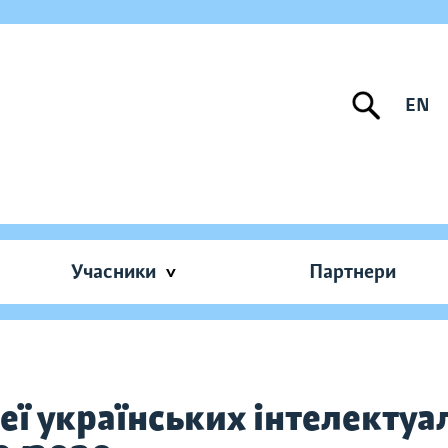
EN
Учасники
Партнери
еї українських інтелектуа