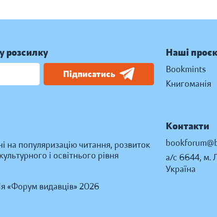
у розсилку
Наші проє
Bookmints
Підписатись
Книгоманія
Контакти
bookforum@b
ні на популяризацію читання, розвиток
ультурного і освітнього рівня
а/с 6644, м. 
Україна
ія «Форум видавців» 2026