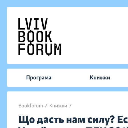
Програма
Книжки
Bookforum
/
Книжки
/
Що дасть нам силу? Ес