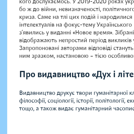
кого дослухаємось. У 2019-2020 роках ук
бо ж до війни, невизначеності, політичног
криза. Саме на тлі цих подій і народилися
інтелектуалів на фокус-тему Українського 
з’явились у виданні «Новое время». Зібран
відображають непростий період викликів у
Запропоновані авторами відповіді станут
ним зразком, настановою – тією особливою
Про видавництво «Дух і літ
Видавництво друкує твори гуманітарної кл
філософії, соціології, історії, політології, 
тощо, а також видає гуманітарний часопис 