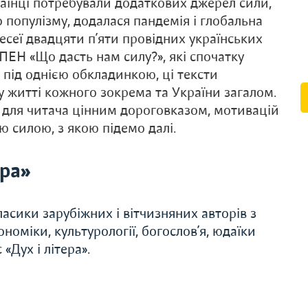
раїнці потребували додаткових джерел сили,
о популізму, додалася пандемія і глобальна
 есеї двадцяти п’яти провідних українських
ПЕН «Що дасть нам силу?», які спочатку
і під однією обкладинкою, ці тексти
 житті кожного зокрема та України загалом.
ь для читача цінним дороговказом, мотивацій
 силою, з якою підемо далі.
ера»
асики зарубіжних і вітчизняних авторів з
економіки, культурології, богослов’я, юдаїки
«Дух і літера».