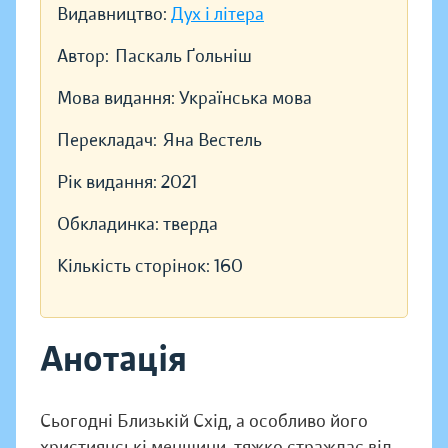
Видавництво:
Дух і літера
Автор:
Паскаль Ґольніш
Мова видання:
Українська мова
Перекладач:
Яна Вестель
Рік видання:
2021
Обкладинка:
тверда
Кількість сторінок:
160
Анотація
Сьогодні Близькій Схід, а особливо його
християнські меншини, тяжко страждає від