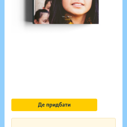
Де придбати