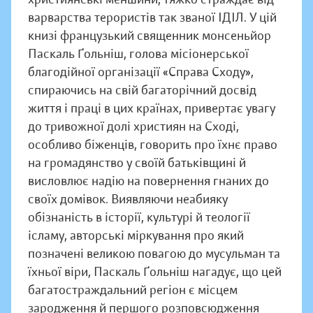
варварства терористів так званої ІДІЛ. У цій
книзі французький священник монсеньйор
Паскаль Ґольніш, голова місіонерської
благодійної організації «Справа Сходу»,
спираючись на свій багаторічний досвід
життя і праці в цих країнах, привертає увагу
до тривожної долі християн на Сході,
особливо біженців, говорить про їхнє право
на громадянство у своїй батьківщині й
висловлює надію на повернення гнаних до
своїх домівок. Виявляючи неабияку
обізнаність в історії, культурі й теології
ісламу, авторські міркування про який
позначені великою повагою до мусульман та
їхньої віри, Паскаль Ґольніш нагадує, що цей
багатостраждальний регіон є місцем
зародження й першого розповсюдження