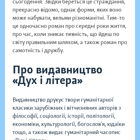
сьогодення. Звідки береться це страждання,
прекрасно відомо, однак форми, яких воно
може набувати, вельми різноманітні. Тим-то
це одночасно роман про середні роки життя,
про час, коли зникає певність, що йдеш по
світу правильним шляхом, а також роман про
самотність і дружбу.
Про видавництво
«Дух і літера»
Видавництво друкує твори гуманітарної
класики зарубіжних і вітчизняних авторів з
філософії, соціології, історії, політології,
економіки, культурології, богослов’я, юдаїки
тощо, а також видає гуманітарний часопис