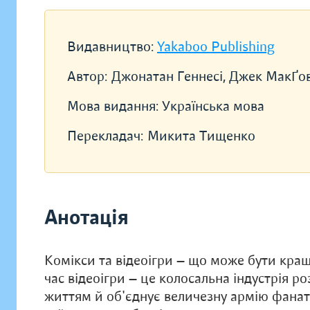
Видавництво:
Yakaboo Publishing
Автор:
Джонатан Геннесі, Джек МакҐо
Мова видання:
Українська мова
Перекладач:
Микита Тищенко
Анотація
Комікси та відеоігри — що може бути кращ
час відеоігри — це колосальна індустрія р
життям й об'єднує величезну армію фанат