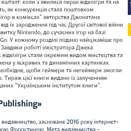
шталт: коли з'явилися перші відеоігри та на
ють, як конкуренція стала поштовхом
еоігор в коміксах" авторства Джонатана
 від їх зародження під час Другої світової війни
витку Nintendo, до сучасних ігор на базі
 Go. У кожному розділі подано найцікавіше про
. Завдяки роботі ілюстратора Джека
к відеоігри стали окремим видом мистецтва та
ажена у яскравих та динамічних картинках.
е необхідне, щоби геймери та негеймери змогли
. Тираж цієї книги видано із залученням
даних "Українським інститутом книги".
ublishing»
е видавництво, засноване 2016 року інтернет-
ною Форостиною. Мета видавництва -