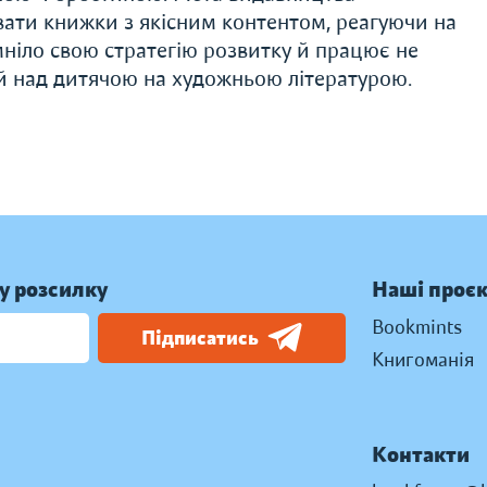
вати книжки з якісним контентом, реагуючи на
змніло свою стратегію розвитку й працює не
 й над дитячою на художньою літературою.
у розсилку
Наші проє
Bookmints
Підписатись
Книгоманія
Контакти