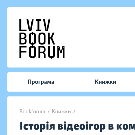
Програма
Книжки
Bookforum
/
Книжки
/
Історія відеоігор в ко