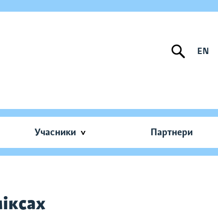
EN
Учасники
Партнери
міксах