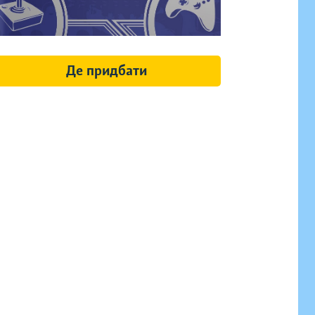
Де придбати