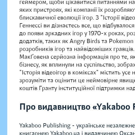
геймером, щоби цікавитися питаннями на к
яких пристроях, які компанії їх розробля
блискавичної еволюції ігор. З "Історії від
Геннессі ви дізнаєтесь все, що відбувалося
до появи аркадних ігор у 1970-х роках, роз
додатків, таких як Angry Birds та Pokemon
розробників ігор та найвідоміших гравців
МакҐовена серйозна інформація про те, я
бізнесу, як вплинули на суспільство, зобр
"Історія відеоігор в коміксах" містить ус
зрозуміти та оцінити це неймовірне явище
коштів Гранту інституційної підтримки на
Про видавництво «Yakaboo P
Yakaboo Publishing - українське незалежн
книгарнею Yakaboo.ua і видавчинею Окса