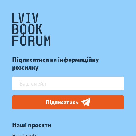
Підписатися на інформаційну
розсилку
Підписатись
Наші проєкти
Bookmints