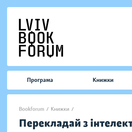
Програма
Книжки
Bookforum
/
Книжки
/
Перекладай з інтелекто