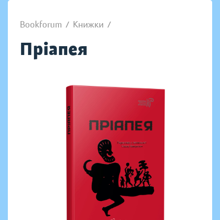
Bookforum
/
Книжки
/
Пріапея