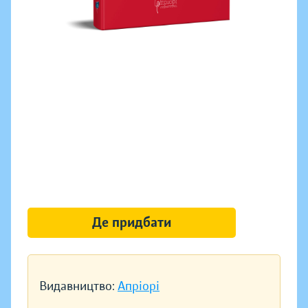
Де придбати
Видавництво:
Апріорі