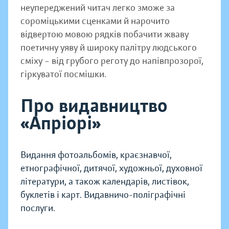
неупереджений читач легко зможе за
сороміцькими сценками й нарочито
відвертою мовою рядків побачити жваву
поетичну уяву й широку палітру людського
сміху – від грубого реготу до напівпрозорої,
гіркуватої посмішки.
Про видавництво
«Апріорі»
Видання фотоальбомів, краєзнавчої,
етнографічної, дитячої, художньої, духовної
літератури, а також календарів, листівок,
буклетів і карт. Видавничо-поліграфічні
послуги.