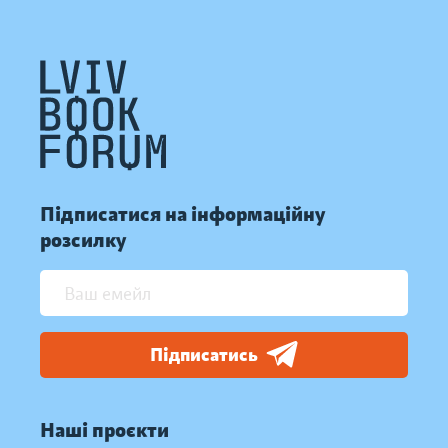
Підписатися на інформаційну
розсилку
Підписатись
Наші проєкти