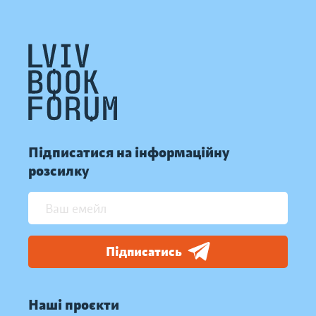
Підписатися на інформаційну
розсилку
Підписатись
Наші проєкти