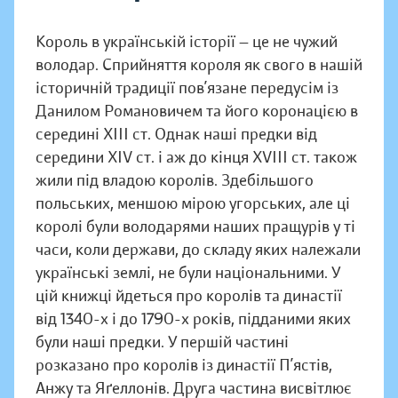
Король в українській історії — це не чужий
володар. Сприйняття короля як свого в нашій
історичній традиції пов’язане передусім із
Данилом Романовичем та його коронацією в
середині XIII ст. Однак наші предки від
середини XIV ст. і аж до кінця XVIII ст. також
жили під владою королів. Здебільшого
польських, меншою мірою угорських, але ці
королі були володарями наших пращурів у ті
часи, коли держави, до складу яких належали
українські землі, не були національними. У
цій книжці йдеться про королів та династії
від 1340-х і до 1790-х років, підданими яких
були наші предки. У першій частині
розказано про королів із династії П’ястів,
Анжу та Яґеллонів. Друга частина висвітлює