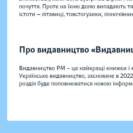
почуття. Проте на їхню долю випадають тяж
істоти — літавиці, товстогузики, поночівн
Про видавництво «Видавни
Видавництво РМ – це найкращі книжки і к
Українське видавництво, засноване в 2022
розділ буде поповнюватися новою інформ