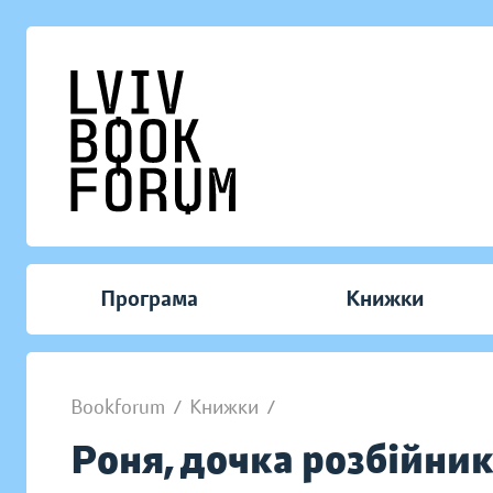
Програма
Книжки
Bookforum
/
Книжки
/
Роня, дочка розбійни