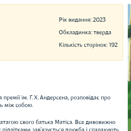
Рік видання:
2023
Обкладинка:
тверда
Кількість сторінок:
192
ремії ім. Г. Х. Андерсена, розповідає про
ть між собою.
ватагою свого батька Матіса. Все дивовижно
ж підлітками зав’язується дружба і спалахують