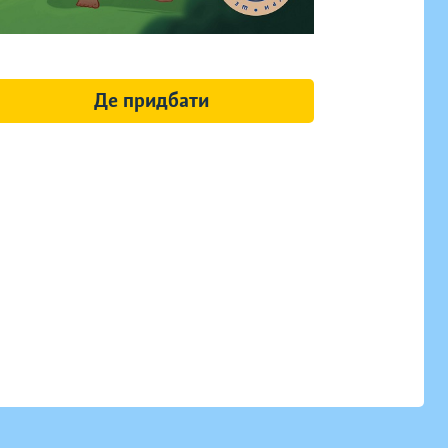
Де придбати