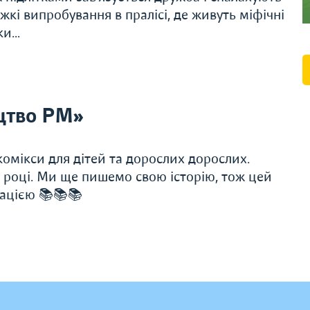
кі випробування в пралісі, де живуть міфічні
ики…
цтво РМ»
омікси для дітей та дорослих дорослих.
 році. Ми ще пишемо свою історію, тож цей
ацією 📚📚📚