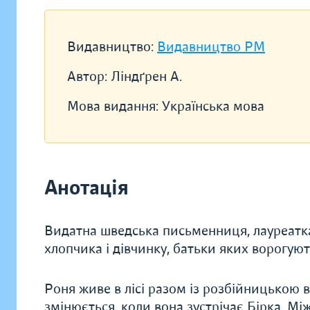
Видавництво:
Видавництво РМ
Автор:
Ліндґрен А.
Мова видання:
Українська мова
Анотація
Видатна шведська письменниця, лауреатка п
хлопчика і дівчинку, батьки яких ворогую
Роня живе в лісі разом із розбійницькою 
змінюється, коли вона зустрічає Бірка. Мі