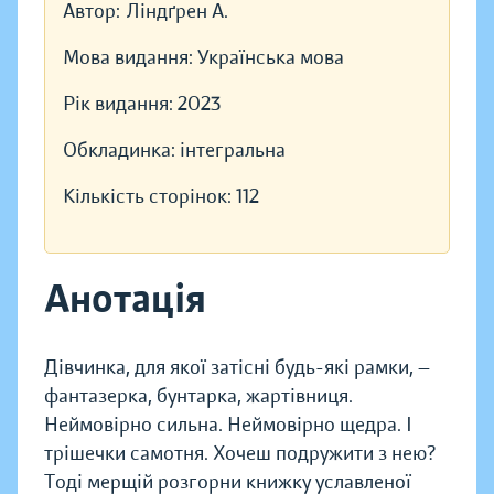
Автор:
Ліндґрен А.
Мова видання:
Українська мова
Рік видання:
2023
Обкладинка:
інтегральна
Кількість сторінок:
112
Анотація
Дівчинка, для якої затісні будь-які рамки, —
фантазерка, бунтарка, жартівниця.
Неймовірно сильна. Неймовірно щедра. І
трішечки самотня. Хочеш подружити з нею?
Тоді мерщій розгорни книжку уславленої