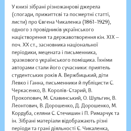
У книзі зібрані різножанрові джерела
(спогади, прижиттєві та посмертні статті,
листи) про Євгена Чикаленка (1861–1929),
одного з провідників українського
націєтворення та державотворення кін. ХІХ —
поч. ХХ ст., засновника національної
періодики, мецената і письменника,
зразкового українського поміщика. Їхніми
авторами стали його сучасники: приятель
студентських років А. Вержбицький, діти
Левко і Ганна, письменники й публіцисти С.
Черкасенко, В. Королів-Старий, В.
Прокопович, М. Славинський, О. Шульгин, В.
Леонтович, В. Дорошенко, Д. Дорошенко, М.
Кордуба, селяни С. Стечишин і П. Римарчук та
ін. Зібрані матеріали відображають різні
періоди та грані діяльності Є. Чикаленка,