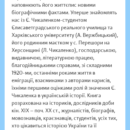
наповнюють його життєпис новими
біографічними фактами. Уперше знайомлять
нас із Є. Чикаленком-студентом
Єлисаветградського реального училища та
Харківського університету (А. Вержбицький),
його родинним маєтком у с. Перешори на
Херсонщині (Л. Чикаленко), господарською,
видавничою, літературною працею,
благодійницькими справами, зі складними
1920-ми, останніми роками життя в
еміграції, взаєминами з авторами нарисів,
їхніми першими оцінками ролі й значення Є.
Чикаленка в українській історії. Книга
розрахована на істориків, дослідників доби
кін. ХІХ — поч. ХХ ст., журналістів, біографів,
мовознавців, краєзнавців, студентів, усіх тих,
хто цікавиться історією України та її