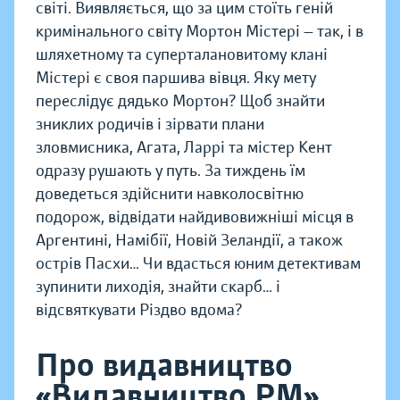
світі. Виявляється, що за цим стоїть геній
кримінального світу Мортон Містері — так, і в
шляхетному та суперталановитому клані
Містері є своя паршива вівця. Яку мету
переслідує дядько Мортон? Щоб знайти
зниклих родичів і зірвати плани
зловмисника, Агата, Ларрі та містер Кент
одразу рушають у путь. За тиждень їм
доведеться здійснити навколосвітню
подорож, відвідати найдивовижніші місця в
Аргентині, Намібії, Новій Зеландії, а також
острів Пасхи… Чи вдасться юним детективам
зупинити лиходія, знайти скарб… і
відсвяткувати Різдво вдома?
Про видавництво
«Видавництво РМ»