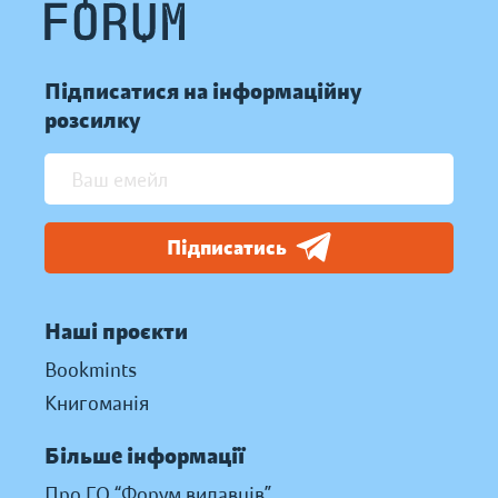
Підписатися на інформаційну
розсилку
Підписатись
Наші проєкти
Bookmints
Книгоманія
Більше інформації
Про ГО “Форум видавців”